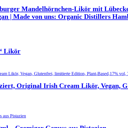
r Mandelhörnchen-Likör mit Lübecker Ma
an | Made von uns: Organic Distillers Ha
“ Likör
iert, Original Irish Cream Likör, Vegan, Glu
0ml – Cremiger Genuss aus Pistazien