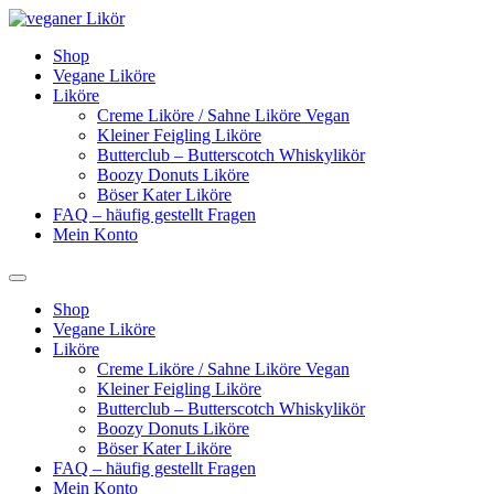
Zum
Inhalt
Shop
springen
Vegane Liköre
Liköre
Creme Liköre / Sahne Liköre Vegan
Kleiner Feigling Liköre
Butterclub – Butterscotch Whiskylikör
Boozy Donuts Liköre
Böser Kater Liköre
FAQ – häufig gestellt Fragen
Mein Konto
Shop
Vegane Liköre
Liköre
Creme Liköre / Sahne Liköre Vegan
Kleiner Feigling Liköre
Butterclub – Butterscotch Whiskylikör
Boozy Donuts Liköre
Böser Kater Liköre
FAQ – häufig gestellt Fragen
Mein Konto